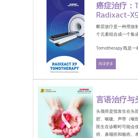
癌症治疗：To
Radixact-X
断层放疗是一种用放
个元素组合成一个集
Tomotherapy 
扫描仪，它允许专家在
描。
阅读更多
Tomotherapy Rad
射疗法，它通过高强
言语治疗与
头颈癌是指发生在头
腔、喉咙、声带（喉
医生在诊断时可能会
癌、鼻咽癌和喉癌。