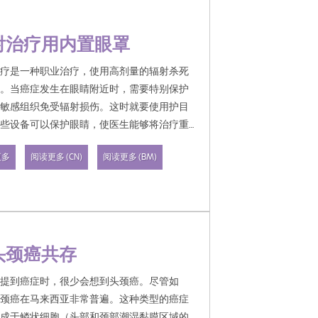
射治疗用内置眼罩
治疗是一种职业治疗，使用高剂量的辐射杀死
胞。当癌症发生在眼睛附近时，需要特别保护
护敏感组织免受辐射损伤。这时就要使用护目
这些设备可以保护眼睛，使医生能够将治疗重
在癌症区域，同时最大限度地减少对健康组织
更多
阅读更多 (CN)
阅读更多 (BM)
害。
头颈癌共存
人提到癌症时，很少会想到头颈癌。尽管如
头颈癌在马来西亚非常普遍。这种类型的癌症
形成于鳞状细胞（头部和颈部潮湿黏膜区域的