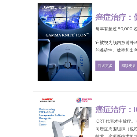
癌症治疗：
每年有超过 80,00
它被视为颅内放射外
的准确性、效率和出
与其他立体定向平台
阅读更多
阅读更多 (
要好 2 到 4 倍。
与传统的线性加速相
了 130 倍。
癌症治疗：I
IORT 代表术中放疗。
向癌症周围组织（也
技术。这项新技术将