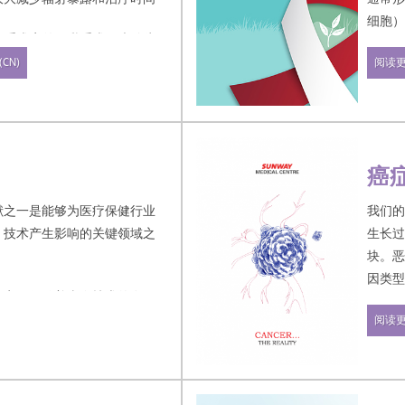
细胞
RT 是在手术室的保乳手术（也称为
间在患者仍处于睡眠状态时进
阅读
CN)
将微型放射装置插入肿瘤切除
射立即准确地定向到最需要的
的位置。将辐射定位在乳房内是
症最有可能复发的地方。
癌
 在手术期间进行 30-45 分钟的治
献之一是能够为医疗保健行业
我们
。技术产生影响的关键领域之
生长
块。
因类
确定，但随着当今技术的发
不那么具有挑战性。
在马
阅读
几种
有关支持癌症管理的医疗保健
。