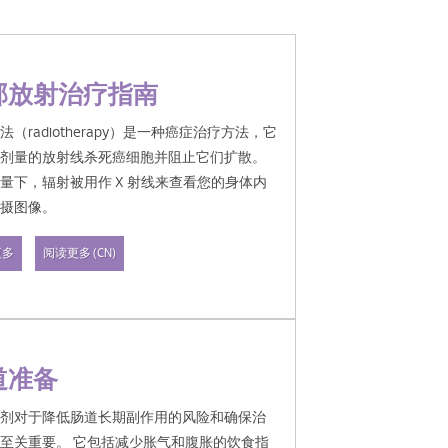
部放射治疗指南
法（radiotherapy）是一种癌症治疗方法，它
高剂量的放射线杀死癌细胞并阻止它们扩散。
量下，辐射被用作 X 射线来查看您的身体内
拍摄图像。
治疗不会立即杀死癌细胞。在癌细胞开始死亡
更多
阅读更多 (CN)
需要数天或数周的治疗。在那之后，癌细胞在
治疗结束后持续死亡数周或数月。
治疗可以是外照射（当您体外的机器将放射线
癌细胞时）或内照射（当放射线放在您的体
道准备
癌细胞内或附近时）。
制剂对于降低肠道长期副作用的风险和确保治
至关重要。 它包括减少胀气和腹胀的饮食指