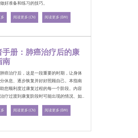
前做好准备和练习的技巧。
更多
阅读更多 (CN)
阅读更多 (BM)
者手册：肺癌治疗后的康
指南
成肺癌治疗后，这是一段重要的时期，让身体
充分休息、逐步恢复并好好照顾自己。本指南
帮助您顺利度过康复过程的每一个阶段。内容
从治疗过渡到康复阶段时可能出现的情况、如
全地下床、帮助逐步恢复肺部功能与容量的呼
更多
阅读更多 (CN)
阅读更多 (BM)
习、在家康复的实用建议，以及在康复过程中
注意的重要事项。