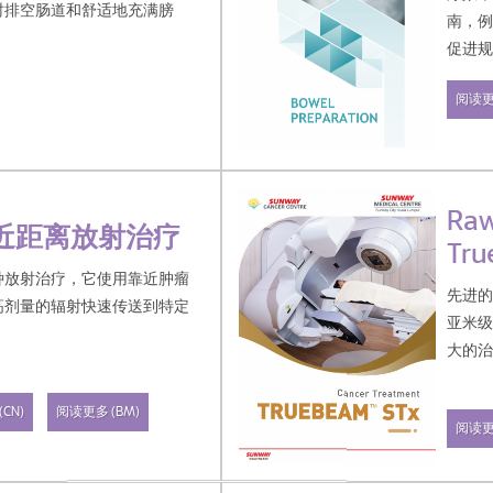
时排空肠道和舒适地充满膀
南，
促进
阅读
Raw
近距离放射治疗
Tru
种放射治疗，它使用靠近肿瘤
先进
高剂量的辐射快速传送到特定
亚米
大的
CN)
阅读更多 (BM)
阅读