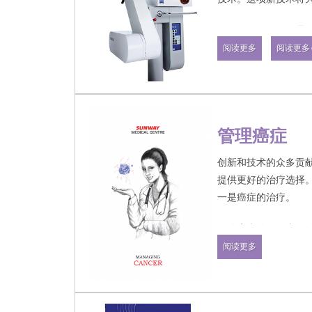
INTRABEAM IO
乳房肿瘤切除术）期
阅读更多
阅读更多 (
行的。切除肿瘤后，
腔。然后将治疗性辐
地方——即切除癌症
有效的，因为这是癌
管理癌症
INTRABEAM IORT
疗。
创新和技术的众多贡
提供更好的治疗选择
一是癌症的治疗。
尽管癌症的原因尚不
展，管理癌症已变得
阅读更多
在下面的链接中阅读
不同领域的更多信息