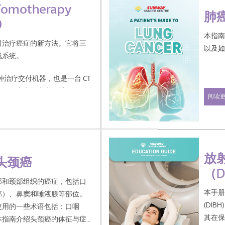
motherapy
肺
9
本指
射治疗癌症的新方法。它将三
以及
成系统。
既是一种治疗交付机器，也是一台 CT
每次癌症治疗之前进行 CT 扫
阅读
ixact-X9 是一种新兴的方式或放
度辐射控制和破坏恶性细胞。
放
头颈癌
（D
部和颈部组织的癌症，包括口
本手
部）、鼻窦和唾液腺等部位。
(DI
使用的一些术语包括：口咽
其在
本指南介绍头颈癌的体征与症