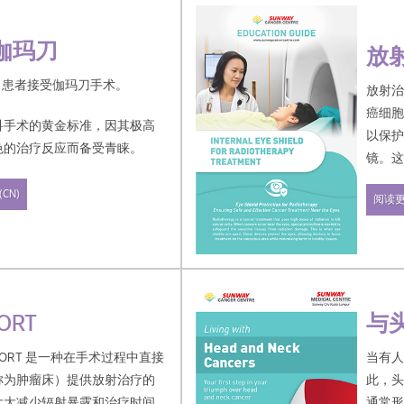
伽玛刀
放
0 名患者接受伽玛刀手术。
放射
癌细
科手术的黄金标准，因其极高
以保
色的治疗反应而备受青睐。
镜。
点放
相比，保留正常脑组织的效果
CN)
阅读
的伤
比，身体其他部位的剂量降低
与
ORT
当有
IORT 是一种在手术过程中直接
此，
称为肿瘤床）提供放射治疗的
通常
大大减少辐射暴露和治疗时间