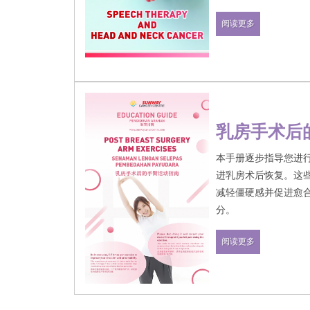
状，以及言语治疗如
阅读更多
力。
乳房手术后
本手册逐步指导您进
进乳房术后恢复。这
减轻僵硬感并促进愈
分。
阅读更多