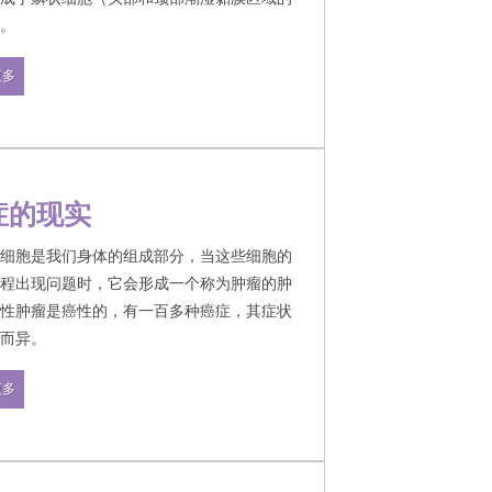
）。
更多
症的现实
的细胞是我们身体的组成部分，当这些细胞的
过程出现问题时，它会形成一个称为肿瘤的肿
恶性肿瘤是癌性的，有一百多种癌症，其症状
型而异。
来西亚，癌症被认为是最致命的致命疾病，有
更多
癌症是每年高死亡率的主要原因。