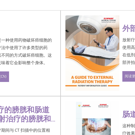
外
放射疗
是一种使用药物破坏癌细胞的
使用
疗法中使用了许多类型的药
在低剂
以不同的方式破坏癌细胞。这
部并
意味着它会影响整个身体。
放射
阅读
CN)
之前
放射
放射
疗的膀胱和肠道
对准
肠
放射治疗的膀胱和
内、
这种
期间与 CT 扫描中的位置相
疗效果