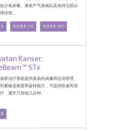
例如少食多餐、避免产气食物以及保持活跃以
规律排便。
更多
阅读更多 (CN)
阅读更多 (BM)
atan Kanser:
eBeam™ STx
的放射治疗系统提供复杂的成像和运动管理、
级剂量输送精度和旋转能力，可提供快速而强
治疗，通常只持续几分钟。
更多