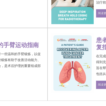
治疗
何帮助患者康复并改善沟通能
阅读
患
的手臂运动指南
复
行一些温和的手臂锻炼，以促
在完
些锻炼有助于改善活动能力、
得到
合，是术后护理的重要组成部
旨在
包括
何安
阅读
吸练
需要