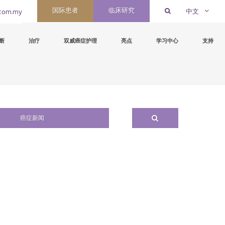
国际患者
临床研究
中文
com.my
断
治疗
双威癌症护理
亮点
学习中心
支持
癌症新闻